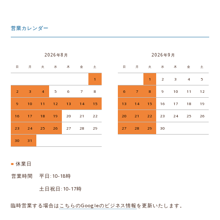
営業カレンダー
2026年8月
2026年9月
日
月
火
水
木
金
土
日
月
火
水
木
金
土
1
1
2
3
4
5
2
3
4
5
6
7
8
6
7
8
9
10
11
12
9
10
11
12
13
14
15
13
14
15
16
17
18
19
16
17
18
19
20
21
22
20
21
22
23
24
25
26
23
24
25
26
27
28
29
27
28
29
30
30
31
■
休業日
営業時間
平日:10-18時
土日祝日:10-17時
臨時営業する場合は
こちらのGoogleのビジネス情報
を更新いたします。