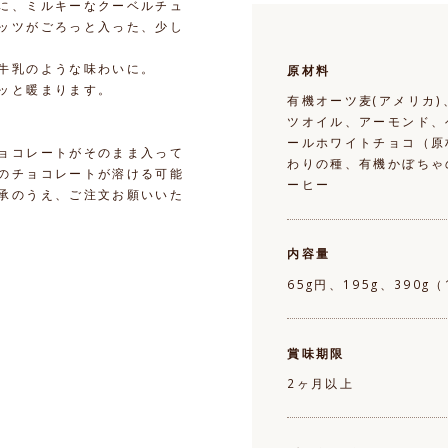
に、ミルキーなクーベルチュ
ッツがごろっと入った、少し
牛乳のような味わいに。
原材料
ッと暖まります。
有機オーツ麦(アメリカ
ツオイル、アーモンド、
ールホワイトチョコ（原
ョコレートがそのまま入って
わりの種、有機かぼちゃ
のチョコレートが溶ける可能
ーヒー
承のうえ、ご注文お願いいた
内容量
65g円、195g、390g（
賞味期限
2ヶ月以上