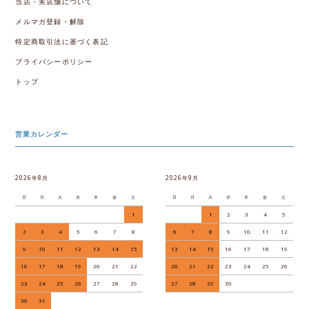
当店・実店舗について
メルマガ登録・解除
特定商取引法に基づく表記
プライバシーポリシー
トップ
営業カレンダー
2026年8月
2026年9月
日
月
火
水
木
金
土
日
月
火
水
木
金
土
1
1
2
3
4
5
2
3
4
5
6
7
8
6
7
8
9
10
11
12
9
10
11
12
13
14
15
13
14
15
16
17
18
19
16
17
18
19
20
21
22
20
21
22
23
24
25
26
23
24
25
26
27
28
29
27
28
29
30
30
31