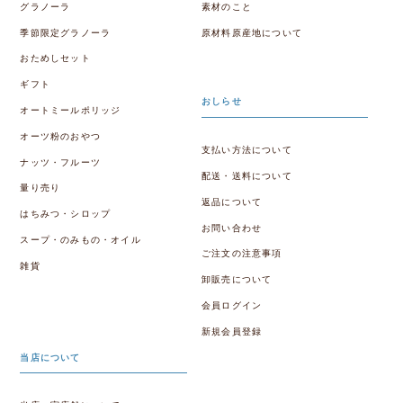
グラノーラ
素材のこと
季節限定グラノーラ
原材料原産地について
おためしセット
ギフト
おしらせ
オートミールポリッジ
オーツ粉のおやつ
支払い方法について
ナッツ・フルーツ
配送・送料について
量り売り
返品について
はちみつ・シロップ
お問い合わせ
スープ・のみもの・オイル
ご注文の注意事項
雑貨
卸販売について
会員ログイン
新規会員登録
当店について